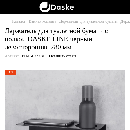
Каталог
Ванная комната
Держатели для туалетной бумаги
Держ
Держатель для туалетной бумаги с
полкой DASKE LINE черный
левосторонняя 280 мм
Артикул:
PH/L-0232BL
Оставить отзыв
−17%