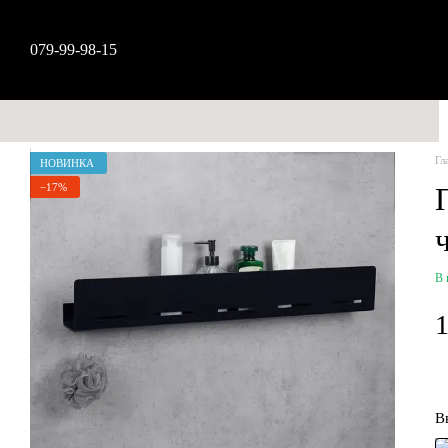
Перейти к основному контенту
079-99-98-15
Гл
НОВИНКА
−17%
В 
В