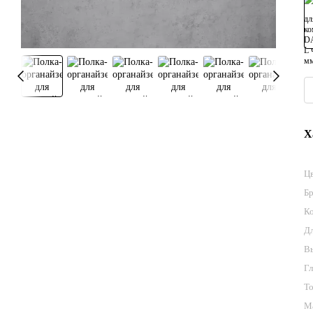
Х
Ц
Б
К
Д
В
Г
Т
М