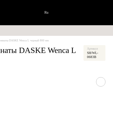
Ru
 комнаты DASKE Wenca L черный 800 мм
омнаты DASKE Wenca L
Артикул
SH/WL-
0683B