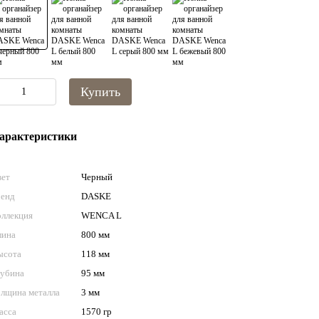
Купить
арактеристики
вет
Черный
ренд
DASKE
оллекция
WENCA L
лина
800 мм
ысота
118 мм
лубина
95 мм
олщина металла
3 мм
асса
1570 гр