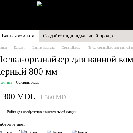
Ванная комната
Создайте индивидуальный продукт
авная
Каталог
Ванная комната
Органайзеры
Полка-органайзер для ванной
Полка-органайзер для ванной к
черный 800 мм
наличии
Оставить отзыв
1 300 MDL
1 560 MDL
Войти
для отображения накопительной скидки
%
ыберите цвет