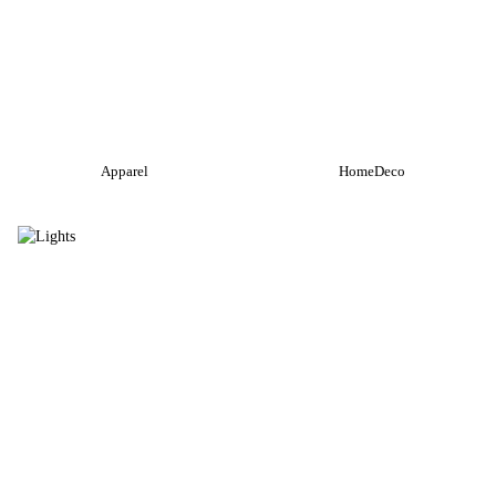
Apparel
HomeDeco