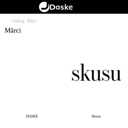
Catalog
Mărci
Mărci
DASKE
Skusu