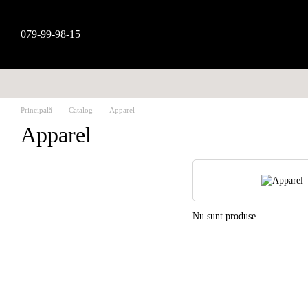
Mergi la conținutul principal
079-99-98-15
Principală
Catalog
Apparel
Apparel
Nu sunt produse