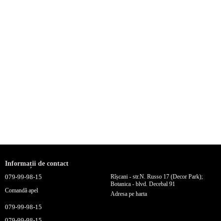
Informații de contact
079-99-98-15
Rîșcani - str.N. Russo 17 (Decor Park);
Botanica - blvd. Decebal 91
Comandă apel
Adresa pe harta
079-99-98-15
079-99-98-15