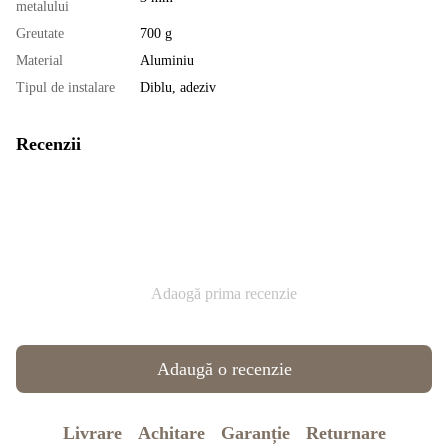
metalului
Greutate
700 g
Material
Aluminiu
Tipul de instalare
Diblu, adeziv
Recenzii
Adaogă prima recenzie
Adaugă o recenzie
Livrare
Achitare
Garanție
Returnare