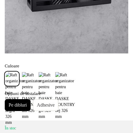
Culoare
Opțiuni de instalare
Pe dibluri
Adhesive
În stoc