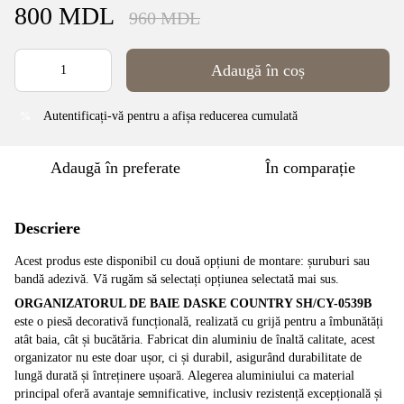
800 MDL
960 MDL
Adaugă în coș
Autentificați-vă
pentru a afișa reducerea cumulată
%
Adaugă în preferate
În comparație
Descriere
Acest produs este disponibil cu două opțiuni de montare: șuruburi sau
bandă adezivă. Vă rugăm să selectați opțiunea selectată mai sus.
ORGANIZATORUL DE BAIE DASKE COUNTRY SH/CY-0539B
este o piesă decorativă funcțională, realizată cu grijă pentru a îmbunătăți
atât baia, cât și bucătăria. Fabricat din aluminiu de înaltă calitate, acest
organizator nu este doar ușor, ci și durabil, asigurând durabilitate de
lungă durată și întreținere ușoară. Alegerea aluminiului ca material
principal oferă avantaje semnificative, inclusiv rezistență excepțională și