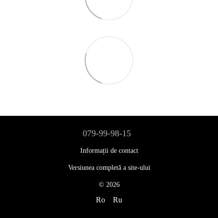
079-99-98-15
Informații de contact
Versiunea completă a site-ului
© 2026
Ro
Ru