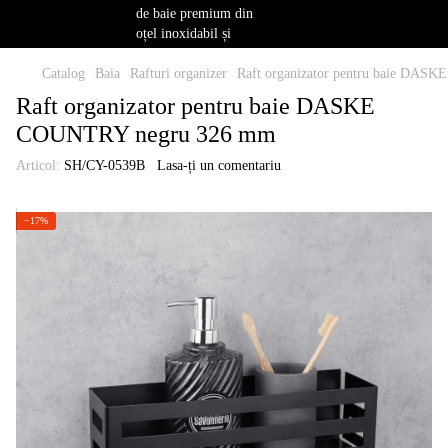
Catalog
Baia
Rafturi organizer
Raft organizator pentru baie DA
Raft organizator pentru baie DASKE
COUNTRY negru 326 mm
Articol:
SH/CY-0539B
Lasa-ți un comentariu
−17%