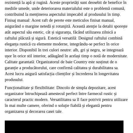
rezistență la apă și rugină. Aceste proprietăți sunt deosebit de benefice în
mediile umede, unde deteriorarea materialului este o problemă comună,
contribuind la menținerea aspectului impecabil al produsului în timp.
Finisaj manual: Acest raft de perete este meticulos finisat manual,
asigurând o margine netedă și rotunjită. Această atenție la detalii sporește
atât aspectul său estetic, cât și siguranța, făcând utilizarea zilnică a
raftului plăcută și sigură. Estetică versatilă: Designul raftului combină
eleganța rustică cu elemente moderne, integrându-se perfect în orice
interior. Disponibil în trei culori neutre: alb, gri și negru, se integrează
ușor în orice stil interior, adăugând în același timp o notă de modernitate.
Calitate garantată: Organizatorul de baie Country este susținut de o
garanție a producătorului, care confirmă calitatea și durabilitatea sa.
Acest lucru asigură satisfacția clienților și încrederea în longevitatea
produsului.
Funcționalitate și flexibilitate: Dincolo de simpla depozitare, acest
organizator întruchipează amestecul perfect între farmecul rustic și
caracterul practic modern. Versatilitatea sa îl face potrivit pentru utilizare
în mai multe camere, oferind o soluție fiabilă și elegantă pentru
organizarea și decorarea casei tale.